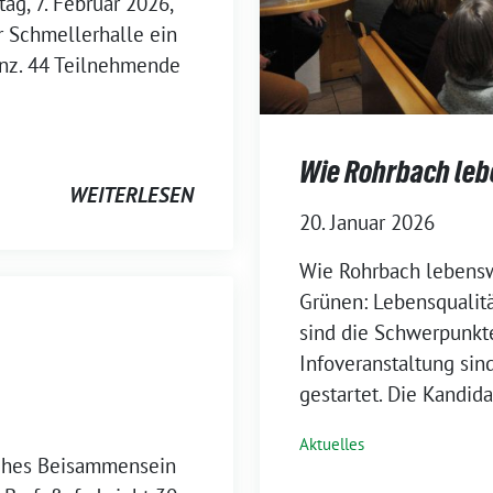
g, 7. Februar 2026,
r Schmellerhalle ein
anz. 44 Teilnehmende
Wie Rohrbach leb
WEITERLESEN
20. Januar 2026
Wie Rohrbach lebensw
Grünen: Lebensqualitä
sind die Schwerpunkt
Infoveranstaltung si
gestartet. Die Kandida
Aktuelles
iches Beisammensein